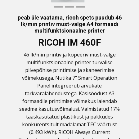
peab üle vaatama, ricoh spets puudub 46
lk/min printiv must-valge A4 formaadi
multifunktsionaalne printer
RICOH IM 460F
46 lk/min printiv ja kopeeriv must-valge
multifunktsionaalne printer turvalise
pilvepõhise printimise ja skaneerimise
võimekusega. Nutika 7" Smart Operation
Panel integreerub arvukate
tarkvaralahendustega. Käsisöödust A3
formaadile printimise võimekus laiendab
seadme kasutusvõimalusi. Valmistatud 17%
taaskasutatud plastikust ja pakkudes
konkurentsitult madalamat TEC väärtust
(0.493 kWh). RICOH Always Current