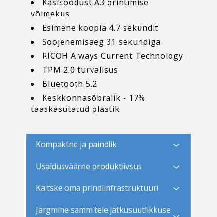
Käsisöödust A3 printimise
võimekus
Esimene koopia 4.7 sekundit
Soojenemisaeg 31 sekundiga
RICOH Always Current Technology
TPM 2.0 turvalisus
Bluetooth 5.2
Keskkonnasõbralik - 17%
taaskasutatud plastik
Kompaktne ja paindlik
Usaldusväärne produktiivsus
Kaitske oma prindiinfrastruktuuri
Järgmine samm teie jätkusuutlikkuse