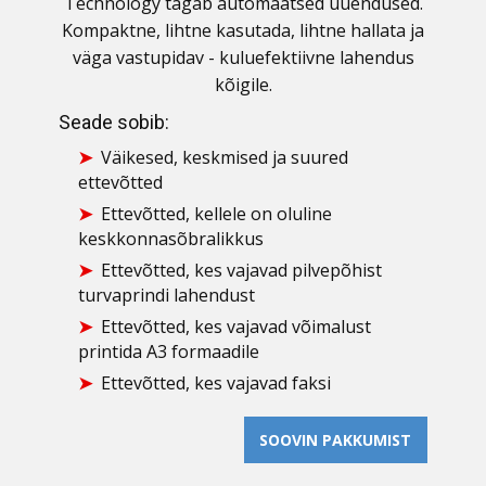
Technology tagab automaatsed uuendused.
Kompaktne, lihtne kasutada, lihtne hallata ja
väga vastupidav - kuluefektiivne lahendus
kõigile.
Seade sobib:
Väikesed, keskmised ja suured
ettevõtted
Ettevõtted, kellele on oluline
keskkonnasõbralikkus
Ettevõtted, kes vajavad pilvepõhist
turvaprindi lahendust
Ettevõtted, kes vajavad võimalust
printida A3 formaadile
Ettevõtted, kes vajavad faksi
SOOVIN​ PAKKUMIST