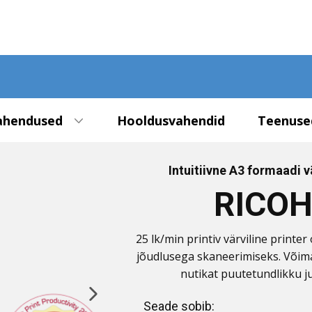
ahendused
Hooldusvahendid
Teenuse
Intuitiivne A3 formaadi v
RICOH
25 lk/min printiv värviline print
jõudlusega skaneerimiseks. Võimal
nutikat puutetundlikku ju
Seade sobib: