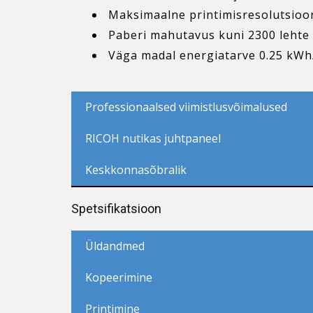
Maksimaalne printimisresolutsioon
Paberi mahutavus kuni 2300 lehte
Väga madal energiatarve 0.25 kWh
Professionaalsed viimistlusvõimalused
RICOH nutikas juhtpaneel
Keskkonnasõbralik
Spetsifikatsioon
Üldandmed
Kopeerimine
Printimine