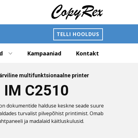
TELLI HOOLDUS
d
Kampaaniad
Kontakt
ärviline multifunktsionaalne printer
 IM C2510
er on dokumentide halduse keskne seade suure
dades turvalist pilvepõhist printimist. Omab
htpaneeli ja madalaid käitluskulusid.