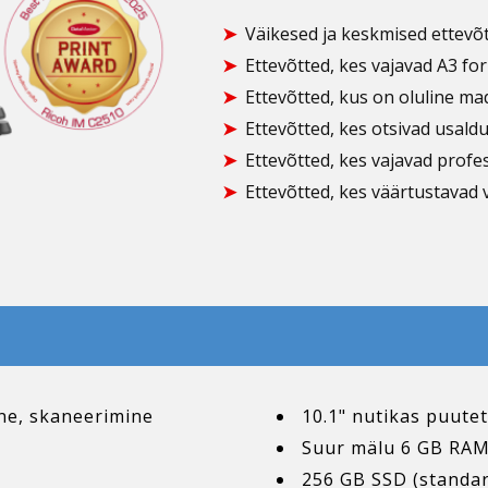
Väikesed ja keskmised ettevõ
Ettevõtted, kes vajavad A3 fo
Ettevõtted, kus on oluline ma
Ettevõtted, kes otsivad usaldu
Ettevõtted, kes vajavad profe
Ettevõtted, kes väärtustavad
ne, skaneerimine
10.1" nutikas puute
Suur mälu 6 GB RAM
256 GB SSD (standar