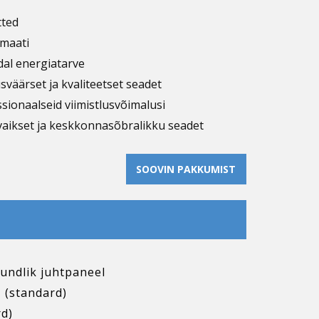
tted
rmaati
dal energiatarve
sväärset ja kvaliteetset seadet
ssionaalseid viimistlusvõimalusi
 vaikset ja keskkonnasõbralikku seadet
SOOVIN​ PAKKUMIST
tundlik juhtpaneel
 (standard)
d)