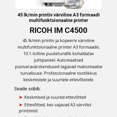
45 lk/min printiv värviline A3 formaadi
multifunktsionaalne printer
RICOH IM C4500
45 lk/min printiv ja kopeeriv värviline
multifunktsionaalne printer A3 formaadis.
10.1-tolline puutetundlik kohaldatav
juhtpaneel. Automaatsed
püsivaravärskendused tagavad maksimaalse
turvalisuse. Professionaalne tootlikkus
keskmistele ja suurtele ettevõtetele.
Seade sobib:
Keskmised ja suured ettevõtted
Ettevõtted, kes vajavad A3 värvilist
printimist